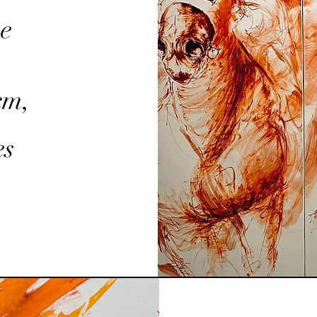
ue
cm,
es